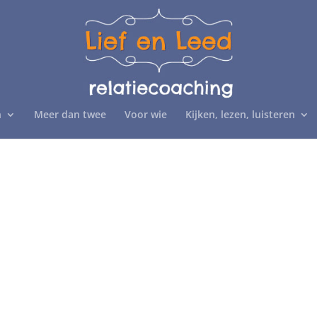
n
Meer dan twee
Voor wie
Kijken, lezen, luisteren