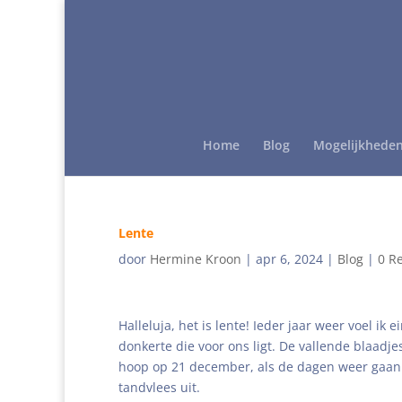
Home
Blog
Mogelijkhede
Lente
door
Hermine Kroon
|
apr 6, 2024
|
Blog
|
0 R
Halleluja, het is lente! Ieder jaar weer voel 
donkerte die voor ons ligt. De vallende blaadj
hoop op 21 december, als de dagen weer gaan l
tandvlees uit.