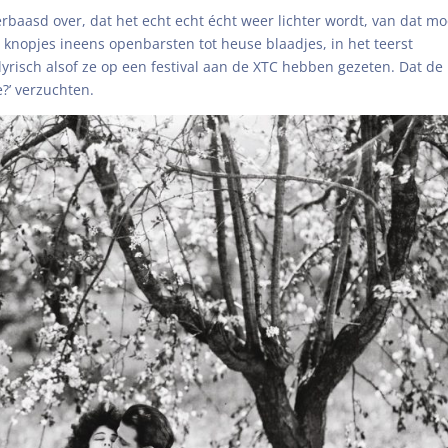
verbaasd over, dat het echt echt écht weer lichter wordt, van dat mo
 knopjes ineens openbarsten tot heuse blaadjes, in het teerst
yrisch alsof ze op een festival aan de XTC hebben gezeten. Dat de
?’ verzuchten.