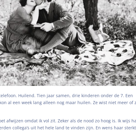
lefoon. Huilend. Tien jaar samen, drie kinderen onder de 7. Een
 kon al een week lang alleen nog maar huilen. Ze wist niet meer of 
et afwijzen omdat ik vol zit. Zeker als de nood zo hoog is. Ik wijs h
rden collega’s uit het hele land te vinden zijn. En wens haar sterkt