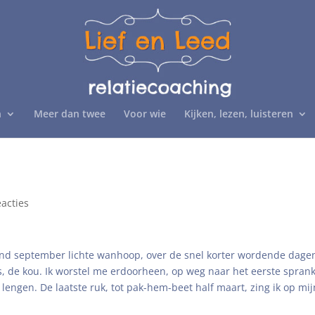
n
Meer dan twee
Voor wie
Kijken, lezen, luisteren
eacties
ik eind september lichte wanhoop, over de snel korter wordende dage
es, de kou. Ik worstel me erdoorheen, op weg naar het eerste sprank
engen. De laatste ruk, tot pak-hem-beet half maart, zing ik op mij