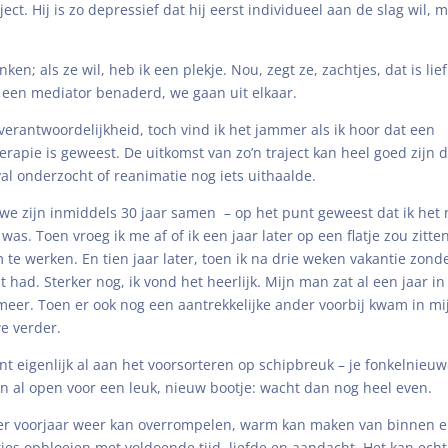
ct. Hij is zo depressief dat hij eerst individueel aan de slag wil, 
n; als ze wil, heb ik een plekje. Nou, zegt ze, zachtjes, dat is lief
l een mediator benaderd, we gaan uit elkaar.
verantwoordelijkheid, toch vind ik het jammer als ik hoor dat een
herapie is geweest. De uitkomst van zo’n traject kan heel goed zijn d
val onderzocht of reanimatie nog iets uithaalde.
 we zijn inmiddels 30 jaar samen – op het punt geweest dat ik het 
as. Toen vroeg ik me af of ik een jaar later op een flatje zou zitten
m te werken. En tien jaar later, toen ik na drie weken vakantie zond
had. Sterker nog, ik vond het heerlijk. Mijn man zat al een jaar in
meer. Toen er ook nog een aantrekkelijke ander voorbij kwam in mi
e verder.
 bent eigenlijk al aan het voorsorteren op schipbreuk – je fonkelnieu
gen al open voor een leuk, nieuw bootje: wacht dan nog heel even.
eder voorjaar weer kan overrompelen, warm kan maken van binnen 
ties opbloeien met voldoende tijd, liefde en aandacht. Het kan echt.