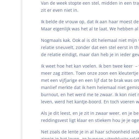
Van de week stopte een stel, midden in een traje
zit er even niet in.
Ik belde de vrouw op, dat ik aan haar moest denke
Maar eigenlijk was het al te laat. We hebben a
Nogmaals kak. Ook al is dit helemaal niet mijn 
relatie sneuvelt, zonder dat een stel eerst in t
de relatie eindigt, maar dan heb je in ieder ge
Ik weet hoe het kan voelen. Ik ben twee keer –
meer zag zitten. Toen onze zoon een kleutertje w
met een vijfjarige en een lijf dat te brak was o
manlief merkte dat ik hem helemaal niet gemist 
burnout, en het werd me te zwaar. Ik kon niet 
leven, werd het kantje-boord. En toch voeren w
Als je dit leest, en je zit in zwaar weer, en je
reddingsvest ligt klaar en stiekem hou je je o
Net zoals de lente je in al haar schoonheid i
zinnig in het leven, zo kunnen uitgebluste rela