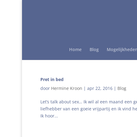
Home
Blog
Mogelijkhede
Pret in bed
door
Hermine Kroon
|
apr 22, 2016
|
Blog
Let’s talk about sex… Ik wil al een maand een ge
liefhebber van een goeie vrijpartij en ik vind 
Ik hoor...