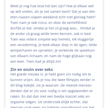
Weet je nog hoe leuk het kan zijn? Hoe je elkaar wel
op wilt vreten, als je net samen bent? Dat je aan één
eten-naaien-slapen-weekend echt niet genoeg hebt?
Toen nam je ook risico, en door de verliefdheid
durfde je dat, omdat je het zó graag wou… Omdat je
de ander zó graag wilde leren kennen, ook in bed.
Toen was iedere simpele wip hemels, elk vluggertje
een verademing. Je keek elkaar diep in de ogen, telde
wimperharen en sproeten. Je verkende de speeltuin
van elkaars lichaam, en nam de hoge glijbaan nog
een keer. Toen had je áltijd zin!
Zin en onzin over seks
Het goede nieuws is: je hebt geen zin nodig om te
kunnen vrijen. Als je nou die twee filmpjes eerder in
dit blog bekijkt, zie je waarom. De meeste mensen
denken dat er zin voor nodig is om opgewonden te
raken. En dat dan met een beetje mazzel seks en
orgasme volgen. Uit onderzoek blijkt echter, dat
mensen vaak geen zin hebben voorafgaand aan het