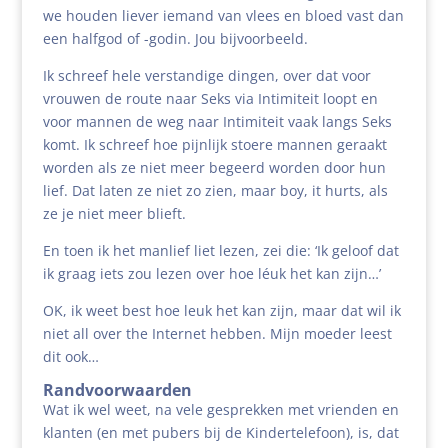
we houden liever iemand van vlees en bloed vast dan
een halfgod of -godin. Jou bijvoorbeeld.
Ik schreef hele verstandige dingen, over dat voor
vrouwen de route naar Seks via Intimiteit loopt en
voor mannen de weg naar Intimiteit vaak langs Seks
komt. Ik schreef hoe pijnlijk stoere mannen geraakt
worden als ze niet meer begeerd worden door hun
lief. Dat laten ze niet zo zien, maar boy, it hurts, als
ze je niet meer blieft.
En toen ik het manlief liet lezen, zei die: ‘Ik geloof dat
ik graag iets zou lezen over hoe léuk het kan zijn…’
OK, ik weet best hoe leuk het kan zijn, maar dat wil ik
niet all over the Internet hebben. Mijn moeder leest
dit ook…
Randvoorwaarden
Wat ik wel weet, na vele gesprekken met vrienden en
klanten (en met pubers bij de Kindertelefoon), is, dat