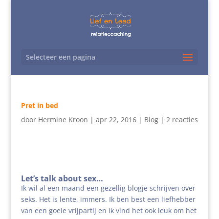
Selecteer een pagina
Pret in bed
door
Hermine Kroon
|
apr 22, 2016
|
Blog
|
2 reacties
Let’s talk about sex…
Ik wil al een maand een gezellig blogje schrijven over
seks. Het is lente, immers. Ik ben best een liefhebber
van een goeie vrijpartij en ik vind het ook leuk om het