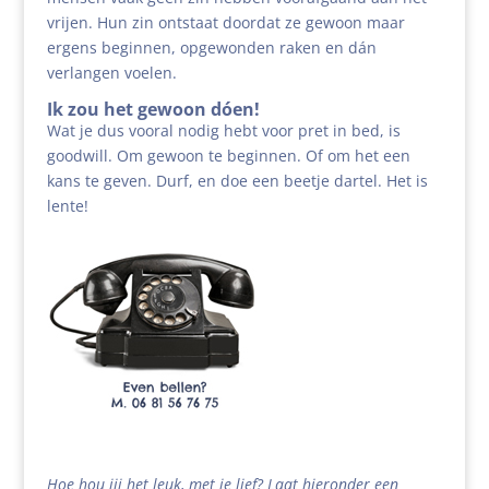
vrijen. Hun zin ontstaat doordat ze gewoon maar
ergens beginnen, opgewonden raken en dán
verlangen voelen.
Ik zou het gewoon dóen!
Wat je dus vooral nodig hebt voor pret in bed, is
goodwill. Om gewoon te beginnen. Of om het een
kans te geven. Durf, en doe een beetje dartel. Het is
lente!
Hoe hou jij het leuk, met je lief? Laat hieronder een