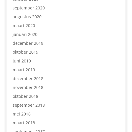
september 2020
augustus 2020
maart 2020
januari 2020
december 2019
oktober 2019
juni 2019
maart 2019
december 2018
november 2018
oktober 2018
september 2018
mei 2018
maart 2018
september 2017