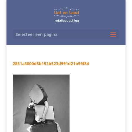
Selecteer een pagina
2851a3600d5b153b523d991d21b59f84