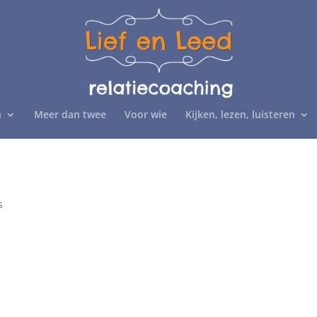
n
Meer dan twee
Voor wie
Kijken, lezen, luisteren
s