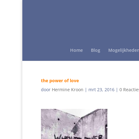
Home
Blog
Mogelijkhede
the power of love
door
Hermine Kroon
|
mrt 23, 2016
|
0 Reactie