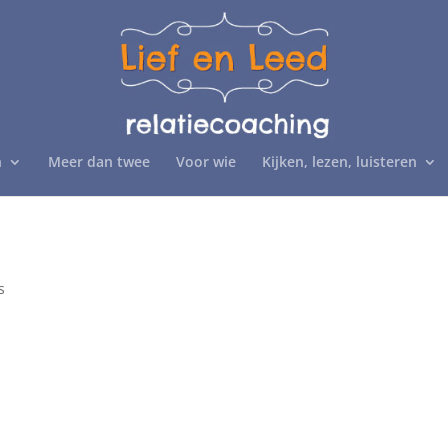
n
Meer dan twee
Voor wie
Kijken, lezen, luisteren
s