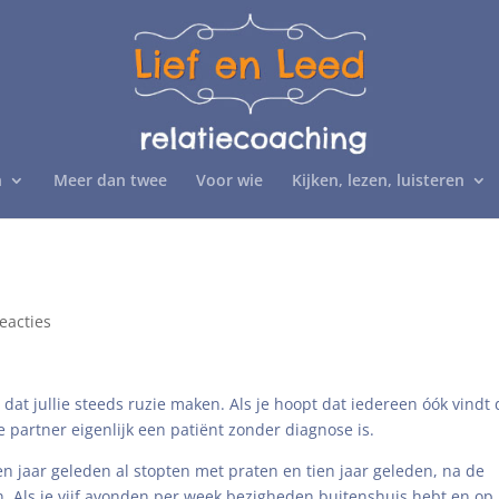
n
Meer dan twee
Voor wie
Kijken, lezen, luisteren
eacties
 dat jullie steeds ruzie maken. Als je hoopt dat iedereen óók vindt 
 je partner eigenlijk een patiënt zonder diagnose is.
tien jaar geleden al stopten met praten en tien jaar geleden, na de
n. Als je vijf avonden per week bezigheden buitenshuis hebt en op