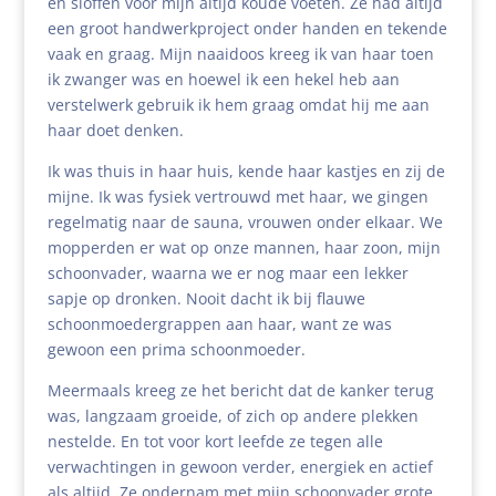
en sloffen voor mijn altijd koude voeten. Ze had altijd
een groot handwerkproject onder handen en tekende
vaak en graag. Mijn naaidoos kreeg ik van haar toen
ik zwanger was en hoewel ik een hekel heb aan
verstelwerk gebruik ik hem graag omdat hij me aan
haar doet denken.
Ik was thuis in haar huis, kende haar kastjes en zij de
mijne. Ik was fysiek vertrouwd met haar, we gingen
regelmatig naar de sauna, vrouwen onder elkaar. We
mopperden er wat op onze mannen, haar zoon, mijn
schoonvader, waarna we er nog maar een lekker
sapje op dronken. Nooit dacht ik bij flauwe
schoonmoedergrappen aan haar, want ze was
gewoon een prima schoonmoeder.
Meermaals kreeg ze het bericht dat de kanker terug
was, langzaam groeide, of zich op andere plekken
nestelde. En tot voor kort leefde ze tegen alle
verwachtingen in gewoon verder, energiek en actief
als altijd. Ze ondernam met mijn schoonvader grote