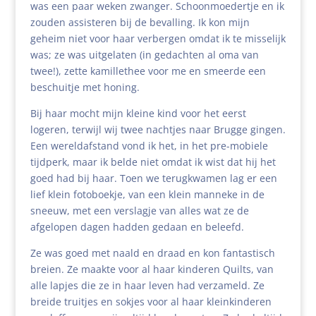
was een paar weken zwanger. Schoonmoedertje en ik
zouden assisteren bij de bevalling. Ik kon mijn
geheim niet voor haar verbergen omdat ik te misselijk
was; ze was uitgelaten (in gedachten al oma van
twee!), zette kamillethee voor me en smeerde een
beschuitje met honing.
Bij haar mocht mijn kleine kind voor het eerst
logeren, terwijl wij twee nachtjes naar Brugge gingen.
Een wereldafstand vond ik het, in het pre-mobiele
tijdperk, maar ik belde niet omdat ik wist dat hij het
goed had bij haar. Toen we terugkwamen lag er een
lief klein fotoboekje, van een klein manneke in de
sneeuw, met een verslagje van alles wat ze de
afgelopen dagen hadden gedaan en beleefd.
Ze was goed met naald en draad en kon fantastisch
breien. Ze maakte voor al haar kinderen Quilts, van
alle lapjes die ze in haar leven had verzameld. Ze
breide truitjes en sokjes voor al haar kleinkinderen