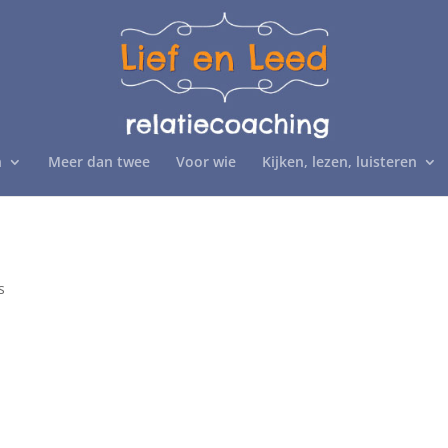
n
Meer dan twee
Voor wie
Kijken, lezen, luisteren
s