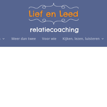
n
Meer dan twee
Voor wie
Kijken, lezen, luisteren