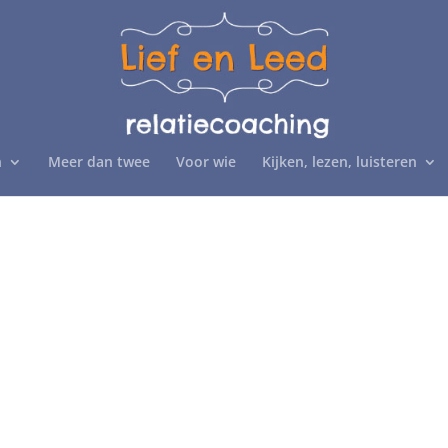
n
Meer dan twee
Voor wie
Kijken, lezen, luisteren