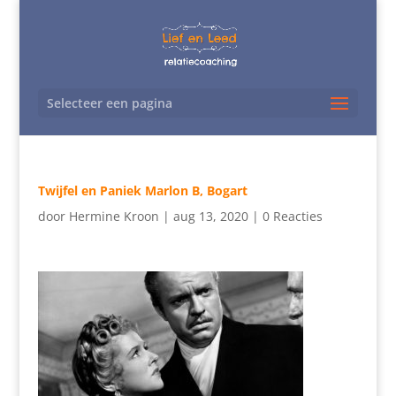
Selecteer een pagina
Twijfel en Paniek Marlon B, Bogart
door
Hermine Kroon
|
aug 13, 2020
|
0 Reacties