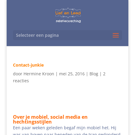
Selecteer een pagina
Contact-junkie
door
Hermine Kroon
|
mei 25, 2016
|
Blog
|
2
reacties
Over je mobiel, social media en
hechtingsstijlen
Een paar weken geleden begaf mijn mobiel het. Hij
was van boven naar beneden van de trap gedonderd.