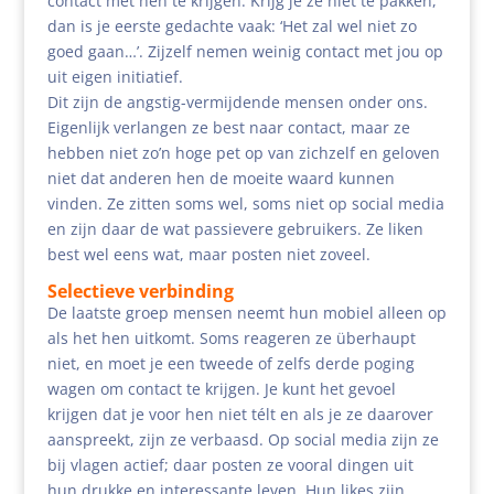
contact met hen te krijgen. Krijg je ze niet te pakken,
dan is je eerste gedachte vaak: ‘Het zal wel niet zo
goed gaan…’. Zijzelf nemen weinig contact met jou op
uit eigen initiatief.
Dit zijn de angstig-vermijdende mensen onder ons.
Eigenlijk verlangen ze best naar contact, maar ze
hebben niet zo’n hoge pet op van zichzelf en geloven
niet dat anderen hen de moeite waard kunnen
vinden. Ze zitten soms wel, soms niet op social media
en zijn daar de wat passievere gebruikers. Ze liken
best wel eens wat, maar posten niet zoveel.
Selectieve verbinding
De laatste groep mensen neemt hun mobiel alleen op
als het hen uitkomt. Soms reageren ze überhaupt
niet, en moet je een tweede of zelfs derde poging
wagen om contact te krijgen. Je kunt het gevoel
krijgen dat je voor hen niet télt en als je ze daarover
aanspreekt, zijn ze verbaasd. Op social media zijn ze
bij vlagen actief; daar posten ze vooral dingen uit
hun drukke en interessante leven. Hun likes zijn