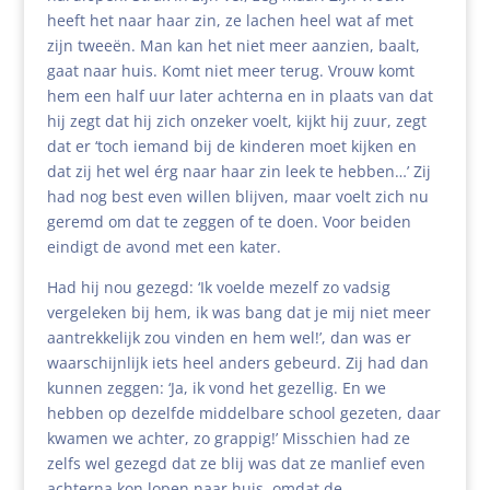
heeft het naar haar zin, ze lachen heel wat af met
zijn tweeën. Man kan het niet meer aanzien, baalt,
gaat naar huis. Komt niet meer terug. Vrouw komt
hem een half uur later achterna en in plaats van dat
hij zegt dat hij zich onzeker voelt, kijkt hij zuur, zegt
dat er ‘toch iemand bij de kinderen moet kijken en
dat zij het wel érg naar haar zin leek te hebben…’ Zij
had nog best even willen blijven, maar voelt zich nu
geremd om dat te zeggen of te doen. Voor beiden
eindigt de avond met een kater.
Had hij nou gezegd: ‘Ik voelde mezelf zo vadsig
vergeleken bij hem, ik was bang dat je mij niet meer
aantrekkelijk zou vinden en hem wel!’, dan was er
waarschijnlijk iets heel anders gebeurd. Zij had dan
kunnen zeggen: ‘Ja, ik vond het gezellig. En we
hebben op dezelfde middelbare school gezeten, daar
kwamen we achter, zo grappig!’ Misschien had ze
zelfs wel gezegd dat ze blij was dat ze manlief even
achterna kon lopen naar huis, omdat de