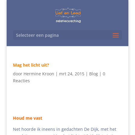
Selecteer een pagina
Mag het licht uit?
door
Hermine Kroon
|
mrt 24, 2015
|
Blog
|
0
Reacties
Houd me vast
Net hoorde ik ineens in gedachten De Dijk, met het