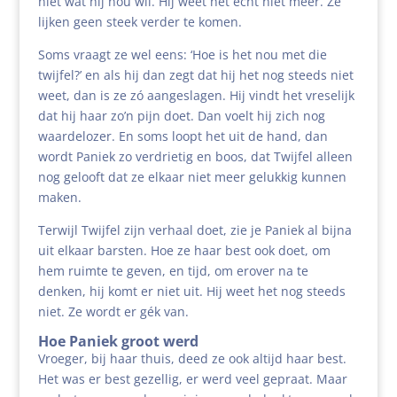
niet wat hij nou wil. Hij weet het echt niet meer. Ze
lijken geen steek verder te komen.
Soms vraagt ze wel eens: ‘Hoe is het nou met die
twijfel?’ en als hij dan zegt dat hij het nog steeds niet
weet, dan is ze zó aangeslagen. Hij vindt het vreselijk
dat hij haar zo’n pijn doet. Dan voelt hij zich nog
waardelozer. En soms loopt het uit de hand, dan
wordt Paniek zo verdrietig en boos, dat Twijfel alleen
nog gelooft dat ze elkaar niet meer gelukkig kunnen
maken.
Terwijl Twijfel zijn verhaal doet, zie je Paniek al bijna
uit elkaar barsten. Hoe ze haar best ook doet, om
hem ruimte te geven, en tijd, om erover na te
denken, hij komt er niet uit. Hij weet het nog steeds
niet. Ze wordt er gék van.
Hoe Paniek groot werd
Vroeger, bij haar thuis, deed ze ook altijd haar best.
Het was er best gezellig, er werd veel gepraat. Maar