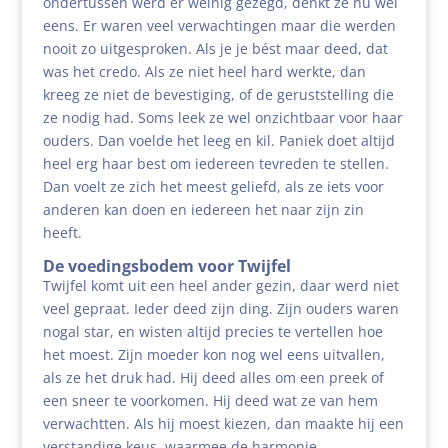
ondertussen werd er weinig gezegd, denkt ze nu wel
eens. Er waren veel verwachtingen maar die werden
nooit zo uitgesproken. Als je je bést maar deed, dat
was het credo. Als ze niet heel hard werkte, dan
kreeg ze niet de bevestiging, of de geruststelling die
ze nodig had. Soms leek ze wel onzichtbaar voor haar
ouders. Dan voelde het leeg en kil. Paniek doet altijd
heel erg haar best om iedereen tevreden te stellen.
Dan voelt ze zich het meest geliefd, als ze iets voor
anderen kan doen en iedereen het naar zijn zin
heeft.
De voedingsbodem voor Twijfel
Twijfel komt uit een heel ander gezin, daar werd niet
veel gepraat. Ieder deed zijn ding. Zijn ouders waren
nogal star, en wisten altijd precies te vertellen hoe
het moest. Zijn moeder kon nog wel eens uitvallen,
als ze het druk had. Hij deed alles om een preek of
een sneer te voorkomen. Hij deed wat ze van hem
verwachtten. Als hij moest kiezen, dan maakte hij een
verstandige keus, waarmee de harmonie